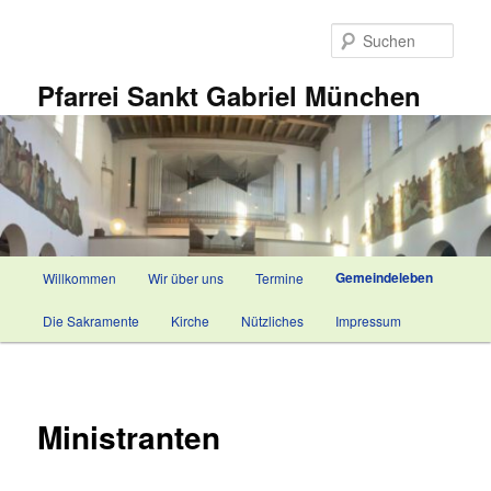
Zum
primären
Such
Inhalt
springen
Pfarrei Sankt Gabriel München
Hauptmenü
Gemeindeleben
Willkommen
Wir über uns
Termine
Die Sakramente
Kirche
Nützliches
Impressum
Ministranten