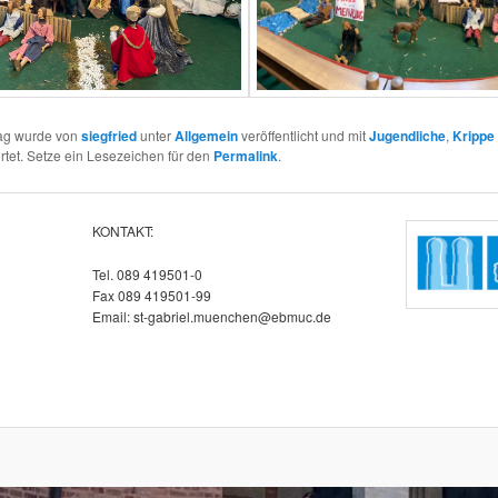
rag wurde von
siegfried
unter
Allgemein
veröffentlicht und mit
Jugendliche
,
Krippe
tet. Setze ein Lesezeichen für den
Permalink
.
KONTAKT:
Tel. 089 419501-0
Fax 089 419501-99
Email: st-gabriel.muenchen@ebmuc.de