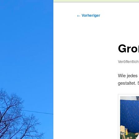
Beitragsnavigation
←
Vorheriger
Gro
Veröffentlic
Wie jedes
gestaltet.