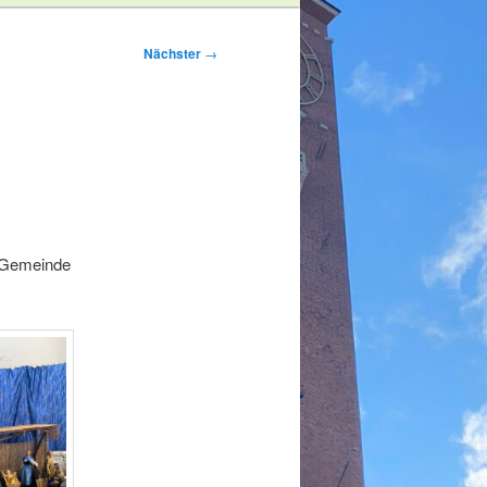
Nächster
→
r Gemeinde